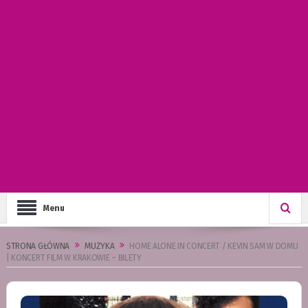
Menu
STRONA GŁÓWNA
MUZYKA
HOME ALONE IN CONCERT / KEVIN SAM W DOMU
| KONCERT FILM W KRAKOWIE – BILETY