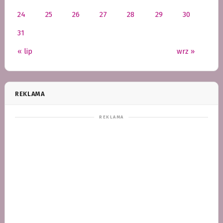
24
25
26
27
28
29
30
31
« lip
wrz »
REKLAMA