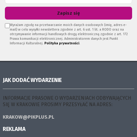
Zapisz się
Wyrażam zgodę na przetwarzanie moich danych osobowych (imię, adres e-
mail) w celu wysyłki newslettera zgodnie z art. 6 ust. 1 lit. a RODO oraz na
otrzymywanie informacji handlowych drogą elektroniczną zgodnie z art. 172
Prawa komunikacji elektronicznej. Administratorem danych jest Punkt
Informacji Kulturalnej.
Polityka prywatności
.
JAK DODAĆ WYDARZENIE
INFORMACJE PRASOWE O WYDARZENIACH ODBYWAJĄCYCH
SIĘ W KRAKOWIE PROSIMY PRZESYŁAĆ NA ADRES:
KRAKOW@PIKPLUS.PL
REKLAMA