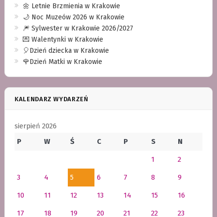
🌼 Letnie Brzmienia w Krakowie
🌙 Noc Muzeów 2026 w Krakowie
🎆 Sylwester w Krakowie 2026/2027
💌 Walentynki w Krakowie
🎈Dzień dziecka w Krakowie
🌹Dzień Matki w Krakowie
KALENDARZ WYDARZEŃ
sierpień 2026
P
W
Ś
C
P
S
N
1
2
3
4
5
6
7
8
9
10
11
12
13
14
15
16
17
18
19
20
21
22
23