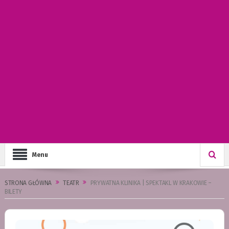
Menu
STRONA GŁÓWNA
TEATR
PRYWATNA KLINIKA | SPEKTAKL W KRAKOWIE –
BILETY