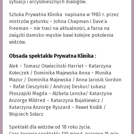
sytuacji i arcyśmiesznych dialogów.
Sztuka Prywatna Klinika napisana w 1983 r. przez
mistrzów gatunku – Johna Chapman i Dave’a
Freeman – nie traci na aktualności, a farsa na
związki damsko-męskie bawi kolejne pokolenia
widzów.
Obsada spektaklu Prywatna Klinika :
Alek – Tomasz Oświeciński Harriet – Katarzyna
Kołeczek / Dominika Majewska Anna – Monika
Mazur / Dominika Majewska / Anna Jarosik Gordon
– Rafał Cieszyński / Andrzej Deskur/ Łukasz
Płoszajski Magda – Alżbeta Lenska/ Katarzyna
Anzorge Mildred – Katarzyna Bujakiewicz /
Katarzyna Anzorge Ryszard – Paweł Koślik /
Wojciech Solarz
Spektakl dla widzów od 18 roku życia.
Czas trwania spektaklu 120 minut, przerwa 15 min