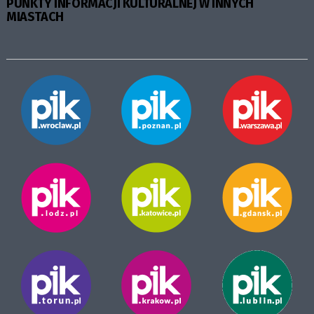
PUNKTY INFORMACJI KULTURALNEJ W INNYCH
MIASTACH