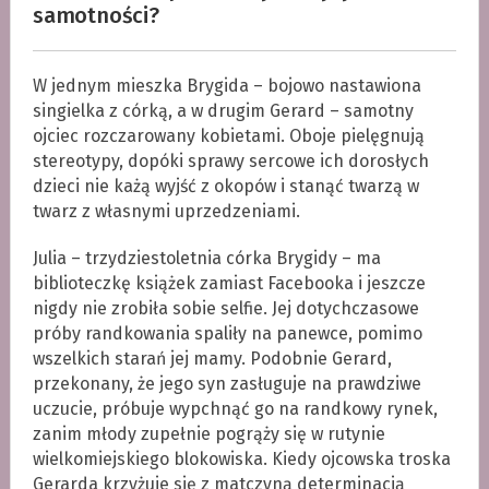
samotności?
W jednym mieszka Brygida – bojowo nastawiona
singielka z córką, a w drugim Gerard – samotny
ojciec rozczarowany kobietami. Oboje pielęgnują
stereotypy, dopóki sprawy sercowe ich dorosłych
dzieci nie każą wyjść z okopów i stanąć twarzą w
twarz z własnymi uprzedzeniami.
Julia – trzydziestoletnia córka Brygidy – ma
biblioteczkę książek zamiast Facebooka i jeszcze
nigdy nie zrobiła sobie selfie. Jej dotychczasowe
próby randkowania spaliły na panewce, pomimo
wszelkich starań jej mamy. Podobnie Gerard,
przekonany, że jego syn zasługuje na prawdziwe
uczucie, próbuje wypchnąć go na randkowy rynek,
zanim młody zupełnie pogrąży się w rutynie
wielkomiejskiego blokowiska. Kiedy ojcowska troska
Gerarda krzyżuje się z matczyną determinacją