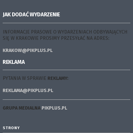
JAK DODAĆ WYDARZENIE
INFORMACJE PRASOWE O WYDARZENIACH ODBYWAJĄCYCH
SIĘ W KRAKOWIE PROSIMY PRZESYŁAĆ NA ADRES:
KRAKOW@PIKPLUS.PL
REKLAMA
PYTANIA W SPRAWIE
REKLAMY:
REKLAMA@PIKPLUS.PL
GRUPA MEDIALNA
PIKPLUS.PL
STRONY