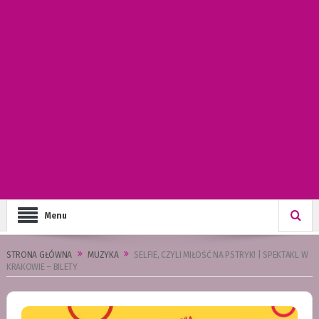
Menu
STRONA GŁÓWNA
MUZYKA
SELFIE, CZYLI MIŁOŚĆ NA PSTRYK! | SPEKTAKL W
KRAKOWIE – BILETY