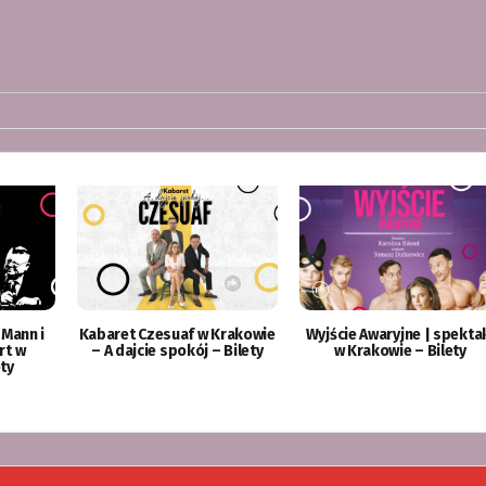
 Mann i
Kabaret Czesuaf w Krakowie
Wyjście Awaryjne | spekta
rt w
– A dajcie spokój – Bilety
w Krakowie – Bilety
ty