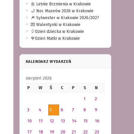
🌼 Letnie Brzmienia w Krakowie
🌙 Noc Muzeów 2026 w Krakowie
🎆 Sylwester w Krakowie 2026/2027
💌 Walentynki w Krakowie
🎈Dzień dziecka w Krakowie
🌹Dzień Matki w Krakowie
KALENDARZ WYDARZEŃ
sierpień 2026
P
W
Ś
C
P
S
N
1
2
3
4
5
6
7
8
9
10
11
12
13
14
15
16
17
18
19
20
21
22
23