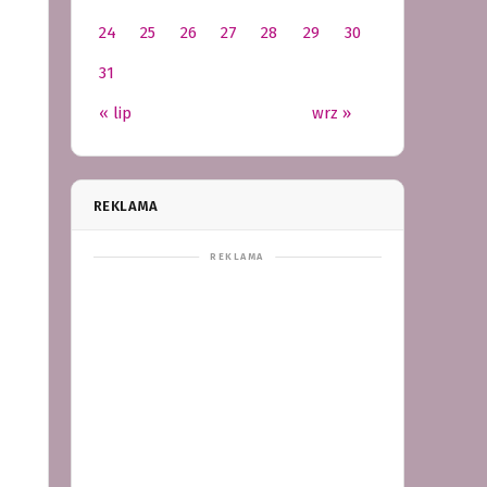
24
25
26
27
28
29
30
31
« lip
wrz »
REKLAMA