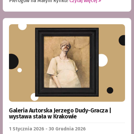
Pierogów na Małym Rynku!
Czytaj więcej
Galeria Autorska Jerzego Dudy-Gracza |
wystawa stała w Krakowie
1
Stycznia
2026 - 30
Grudnia
2026