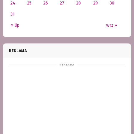
24
25
26
27
28
29
30
31
« lip
wrz »
REKLAMA