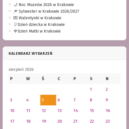
🌙 Noc Muzeów 2026 w Krakowie
🎆 Sylwester w Krakowie 2026/2027
💌 Walentynki w Krakowie
🎈Dzień dziecka w Krakowie
🌹Dzień Matki w Krakowie
KALENDARZ WYDARZEŃ
sierpień 2026
P
W
Ś
C
P
S
N
1
2
3
4
5
6
7
8
9
10
11
12
13
14
15
16
17
18
19
20
21
22
23