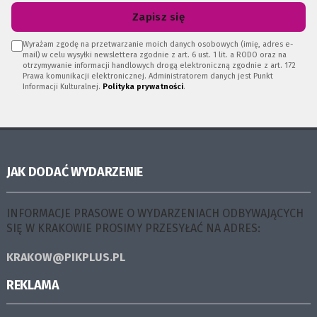
Zapisz się
Wyrażam zgodę na przetwarzanie moich danych osobowych (imię, adres e-
mail) w celu wysyłki newslettera zgodnie z art. 6 ust. 1 lit. a RODO oraz na
otrzymywanie informacji handlowych drogą elektroniczną zgodnie z art. 172
Prawa komunikacji elektronicznej. Administratorem danych jest Punkt
Informacji Kulturalnej.
Polityka prywatności
.
JAK DODAĆ WYDARZENIE
INFORMACJE PRASOWE O WYDARZENIACH ODBYWAJĄCYCH
SIĘ W KRAKOWIE PROSIMY PRZESYŁAĆ NA ADRES:
KRAKOW@PIKPLUS.PL
REKLAMA