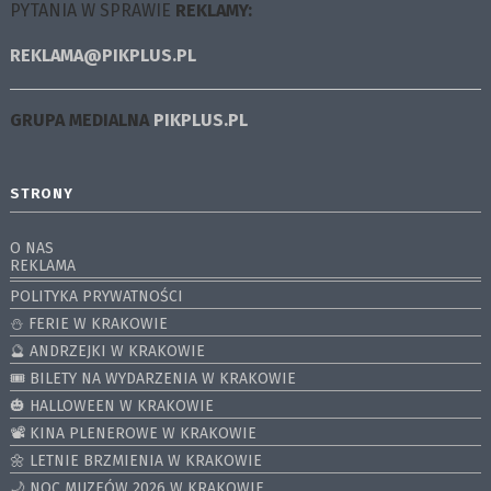
PYTANIA W SPRAWIE
REKLAMY:
REKLAMA@PIKPLUS.PL
GRUPA MEDIALNA
PIKPLUS.PL
STRONY
O NAS
REKLAMA
POLITYKA PRYWATNOŚCI
⛄️ FERIE W KRAKOWIE
🔮 ANDRZEJKI W KRAKOWIE
🎟️ BILETY NA WYDARZENIA W KRAKOWIE
🎃 HALLOWEEN W KRAKOWIE
📽️ KINA PLENEROWE W KRAKOWIE
🌼 LETNIE BRZMIENIA W KRAKOWIE
🌙 NOC MUZEÓW 2026 W KRAKOWIE